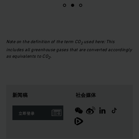
Note on the definition of the term CO
used here: This
2
includes all greenhouse gases that are converted accordingly
as equivalents to CO
.
2
新闻稿
社会媒体
立即登录