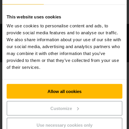
This website uses cookies
We use cookies to personalise content and ads, to
provide social media features and to analyse our traffic.
为什么我们如此重视可持续发展的承诺？
We also share information about your use of our site with
our social media, advertising and analytics partners who
may combine it with other information that you’ve
provided to them or that they’ve collected from your use
of their services.
Allow all cookies
Customize
Use necessary cookies only