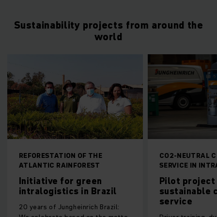
Sustainability projects from around the
world
CO2-NEUTRAL CUSTOMER
HIGHEST DEGRE
SERVICE IN INTRALOGISTICS
AUTOMATION IN
SPACE
Pilot project for
Agriculture 
sustainable customer
Salad from t
service
desert