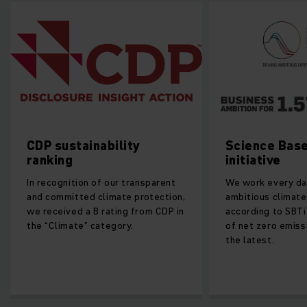
nability
Science Based Targets
initiative
 of our transparent
We work every day to achieve
 climate protection,
ambitious climate targets
 B rating from CDP in
according to SBTi with the vision
 category.
of net zero emissions by 2050 at
the latest.