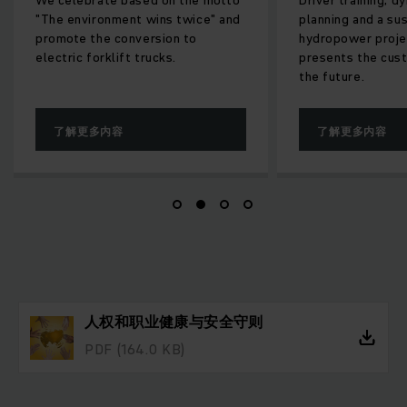
Driver training, dynamic route
Jungheinrich built
planning and a sustainable
automatic vertica
hydropower project: Jungheinrich
presents the customer service of
the future.
了解更多内容
了解更多内容
人权和职业健康与安全守则
PDF
(164.0 KB)