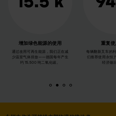
94 %
> 
重复使用率高
公平和透
每辆翻新叉车的利用率为 94%，我
为了创造可持续
们推荐使用永恒力二手叉车为循环
择供应商，超过 7
经济做出贡献。
与了我们的可持