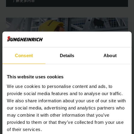
了解更多内容
Consent
Details
About
This website uses cookies
We use cookies to personalise content and ads, to
provide social media features and to analyse our traffic.
We also share information about your use of our site with
随时随地 - 时刻准备
our social media, advertising and analytics partners who
物流系统
may combine it with other information that you’ve
provided to them or that they’ve collected from your use
永恒力将制造商的能力与解决方案供应商的经验和专业知识结
of their services.
合。 我们的客户服务人员从项目规划到实施再到维护和支持都