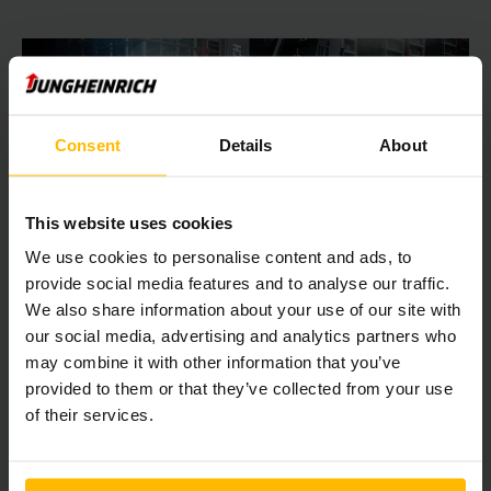
Consent
Details
About
This website uses cookies
We use cookies to personalise content and ads, to
Li-Ion Teaser Collection 8 years
provide social media features and to analyse our traffic.
We also share information about your use of our site with
our social media, advertising and analytics partners who
may combine it with other information that you’ve
无需妥协的客户满意度。
provided to them or that they’ve collected from your use
永恒力想用我们所做的而不是我们所说的来说服您。在此，我们
of their services.
更愿意让客户发出声音。