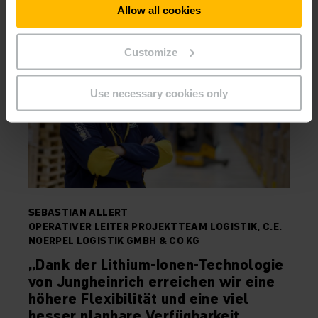
Allow all cookies
Customize
Use necessary cookies only
SEBASTIAN ALLERT
OPERATIVER LEITER PROJEKTTEAM LOGISTIK, C.E.
NOERPEL LOGISTIK GMBH & CO KG
„Dank der Lithium-Ionen-Technologie
von Jungheinrich erreichen wir eine
höhere Flexibilität und eine viel
besser planbare Verfügbarkeit