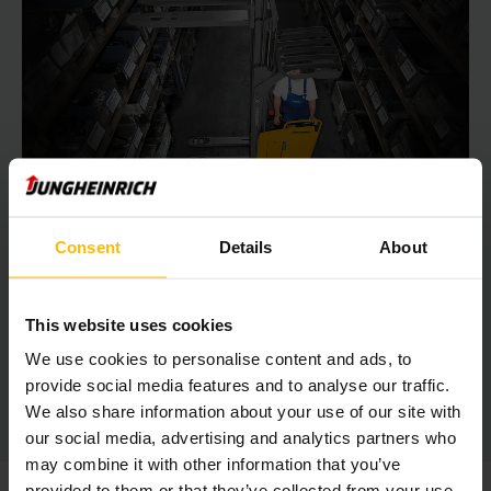
符合人体工程学设计的座位
Consent
Details
About
侧驾式电动托盘堆垛车
侧驾式电动托盘堆垛车，可实现更好的驾驶和加速性能。座位与
This website uses cookies
行驶方向同向，为操作员提供了更佳视野。
We use cookies to personalise content and ads, to
provide social media features and to analyse our traffic.
了解更多内容
We also share information about your use of our site with
our social media, advertising and analytics partners who
may combine it with other information that you’ve
provided to them or that they’ve collected from your use