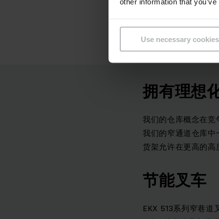
“永恒力
other information that you’ve
的内部物
Use necessary cookies
拥有理想
我们的仓库概念在竞
我们的窄通道仓库中
货架允许在更高的高
节能叉车
EKX 513系列窄