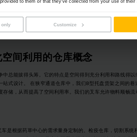
的解决方案意味着我们可以使我
 provided to them or that they’ve collected from your use of their
流流程高效且可持续。”
 only
Customize
化空间利用的仓库概念
争中总能拔得头筹。它的特点是空间得到充分利用和路线得以
一站式设计。 在狭窄通道仓库中，我们B型托盘货架之间的巷
度存储，从而提高了空间利用率。我们的叉车允许物料顺畅流
巷道叉车是根据药草中心的需求量身定制的。检疫仓库，切割系统和混