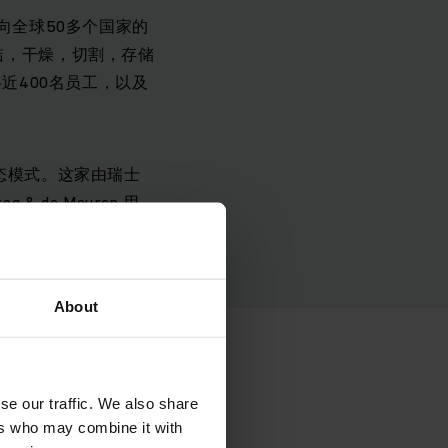
向全球50多个国家的
洁，干燥，切割，存储
将近400名员工，以及
生态模式。这家由瑞士
de Meurcn 用
切事物后面也是环保
About
se our traffic. We also share
ers who may combine it with