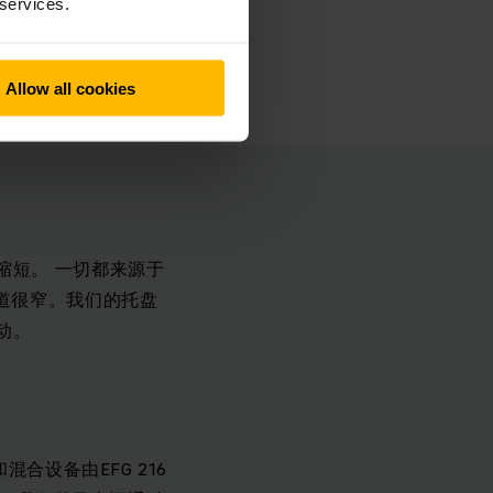
们仓库中
 services.
Allow all cookies
缩短。 一切都来源于
道很窄。我们的托盘
动。
合设备由EFG 216