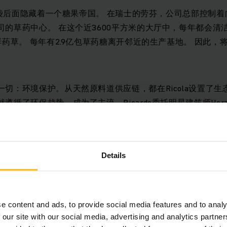
药糖袋后面隐藏着一个糖果帝国。 在瑞士的劳芬，公司总部控制着
司的草药中心。 在这个近3600平方米的大厅中，每年都会清
鲜药草。 每年有2.9亿包草药糖离开邻近的生产基地。 因此，
。
切：环境保护。从天然原料道供应链，都在Ricola设置了
了环保趋势，成为了主流。Ricardo委托明星建筑师Herzog & 
中心：它是欧洲知名的黏土建筑。生产和效率是重中之重，一
也减少二氧化碳。
Details
THOMAS AESCHLIMANN
e content and ads, to provide social media features and to analy
RICOLA草药种植业务经理说道：
 our site with our social media, advertising and analytics partn