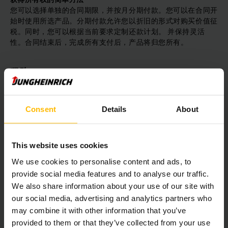
您可以选择单独的合同期限，并按月分期付款。您可以在合同开
始时使用所选产品。分期付款允许您以折旧的形式对购买价值征
税。同时，您可以根据当前要求定制还款计划。 并保持灵活
性。合同结束后，完成所有支付后，产品将归您所有。
租购
同样，您从一开始就直接使用产品并按月分期付款。那么合同期
可以自由选择。与传统分期付款相比，您在合同结束时获得了计
Consent
Details
About
算剩余价值的接管选项。
财务优势
This website uses cookies
We use cookies to personalise content and ads, to
无需绑定私有财产
provide social media features and to analyse our traffic.
保护您的银行信用额度
We also share information about your use of our site with
固定利率保证
our social media, advertising and analytics partners who
可以利用国家补贴
may combine it with other information that you’ve
可以为税收目的申请折旧和利息
provided to them or that they’ve collected from your use