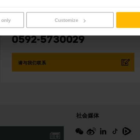
电话：
0592-5730019
 only
Customize
传真：
0592-5730029
请与我们联系
社会媒体