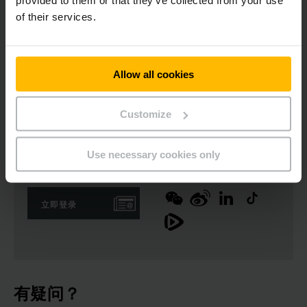
of their services.
如果你所在的企业正在为选择怎样的前移式叉车而烦恼，不妨试
试永恒力这款前移式叉车，它配得上“狭窄通道专家”的称号。
Allow all cookies
Download Image
Customize
Use necessary cookies only
新闻稿
社会媒体
立即登录
有疑问？