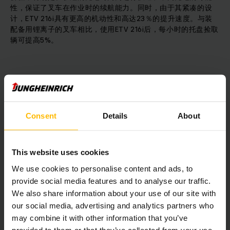
性，保证了叉车在作业时的续航能力。同时，由于其紧凑的设
计，ETV 216i具有更高的机动性和高达23％的提升速度。与装
配备用锂离子的叉车相比，使用ETV 216i后，每小时的托盘捡取
辆可提高5%。
在叉车操作方面，ETV 216i相比传统车辆驾驶室明显更大，其中
装配了各种调节选件，无论何种身形的驾驶员都可以快速轻松的
Consent
Details
About
找到操作位置，扶手和方向盘可以单独调整而不费力气，更宽敞
的座椅对驾驶员的驾驶体验也非常友好。值得一提的还设有ETV
216i的ETV 216i控制杆，可通过它灵活控制所有功能，作业精确
到毫米，所有的操作功能一目了然。
This website uses cookies
We use cookies to personalise content and ads, to
provide social media features and to analyse our traffic.
ETV 216i的革命性设计始终为您的驾驶员提供出色的全方位视
野。由于集成的锂电池无需电瓶槽，叉车方向的可视性不再受到
We also share information about your use of our site with
限制，负载和轮辐完全可见。借助两个手柄和面积较大的踩踏台
our social media, advertising and analytics partners who
阶，操作员可实现符合人体工程学的三点式上升。额外的安全功
may combine it with other information that you’ve
能还可以保护驾驶员作业时的安全。
provided to them or that they’ve collected from your use