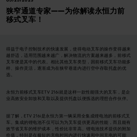
05/25/2023
狭窄通道专家——为你解读永恒力前
移式叉车！
得益于电子控制技术的快速发展，使得电动叉车的操作变得越来
越舒适，适用范围越来越广，解决物流的方案越来越多，前移式
叉车便是其中的代表。相比其他叉车类型，因前移式叉车功能多
样、操作灵活，逐渐成为在狭窄巷道内进行空中存取托盘的优
选。
永恒力前移式叉车ETV 216i就是这样一款性能强大的叉车，是企
业高效安全卸放和叉取以及提供托盘以便拣选的理想合作伙伴。
据了解，ETV 216i是永恒力第一辆采用全集成锂电池的前移式叉
车。集成的锂电池不仅可以为为叉车提供更高的性能，而且能有
效节省叉车的维护成本，性价比非常高。锂电池技术提供的附加
价值，特别是在极短的充电时间内进行快速和中间充电的可能