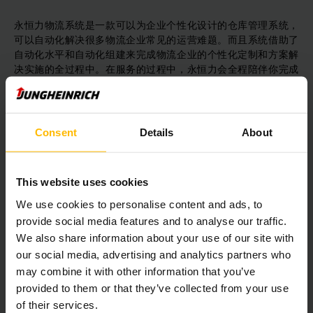
永恒力物流系统是一款可以为企业个性化设计的仓库管理系统，
可以自动化解决很多物流企业常见的运营难题。而且系统借助了
自动化水平和自动化组建来完成物流企业的个性化定制和方案解
决实施的全过程中。在服务的过程中，永恒力会全程陪伴你完成
仓库自动化，包括物流仓库的设计、调试再到仓库扩展和服务
等。
Consent
Details
About
永恒力物流系统是一款基于人、机器、软件和各个仓储环境之间
的相互作用的系统软件，对于很多中小型企业而言，介入这款系
统软件的话可以根据仓库环境的特殊性，及时为物流企业定制个
性化的仓库建设和实施方案。有了这个系统的介入，对人力成本
This website uses cookies
开销大的企业及仓库杂乱的物流公司而言，可起到开源节流的效
We use cookies to personalise content and ads, to
果。另外，有了整个系统的介入后，物流企业的效率和生产力问
provide social media features and to analyse our traffic.
题也就迎刃而解。
We also share information about your use of our site with
our social media, advertising and analytics partners who
目前，永恒力物流系统已经帮助很多中小型企业解决了仓储和货
may combine it with other information that you’ve
架陈列等问题，而且在合作期间，也会全程跟进整个项目，致力
provided to them or that they’ve collected from your use
为物流企业提供全面的售后服务计划，来助理企业提升工作效
of their services.
率，创造更多的价值，才能在物流行业中获得竞争力。