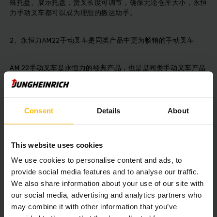
殊托盘、展示托盘，货叉长度可调节，确保无论仓库大小，永恒
力手动叉车都可以成为理想的搬运助手。
2、永恒力AM22手动叉车是同类产品中更为畅销的手动叉车
AM 22手动叉车是永恒力的经典产品，也是是同类手动叉车产品
中更为畅销的。永恒力AM 22手动叉车的操作元件符合人体工程
学，只需一只手即可在两侧操作，使用起来轻便舒适；改进后的
液压系统减少了所需的泵送力，降低货物运输成本；永久润滑连
接以及带有特殊下降阀的免维护泵液压系统，确保操作可用性、
Consent
Details
About
安全性。
This website uses cookies
3.永恒力手动叉车采用精密的称重技术
We use cookies to personalise content and ads, to
provide social media features and to analyse our traffic.
在仓库、生产和运输中的货物必须移动和称重，使用带有移动称
We also share information about your use of our site with
量装置的手动叉车会非常方便。永恒力手动叉车采用货物平衡原
理，可以实现货物的承重。带有称重设备的手动叉车具有较大精
our social media, advertising and analytics partners who
确度，将称重传感器安装到货叉的四个端点可确保精确的重量检
may combine it with other information that you’ve
测，更大倾斜角度可达2度。