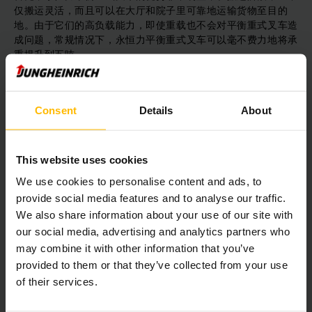
仅搬运灵活，而且可以在大厅和院子里可靠地运输货物至目的
地。由于它们的高负载能力，即使重载也不会对平衡重式叉车造
成问题，常规情况下，永恒力平衡重式叉车可以毫不费力地将承
重提升到五吨。
其次，永恒力平衡重式叉车是一款环保型的车辆，它可以在窄通
道仓库中，充分发挥叉车的性能。当很多平衡式叉车还在使用内
Consent
Details
About
燃机工作的时候，永恒力平衡重式叉车已经凭借创新的三相技
术，完成日常高效率的货物出入库作业。尤其是锂电池设备的介
入，让这些加工企业成功通过质监局的环保检查，尤其是在成本
This website uses cookies
开支方面，不仅节省人力成本预算，还可以降低后续的维护成本
We use cookies to personalise content and ads, to
provide social media features and to analyse our traffic.
另一方面，通过柴油和天然气叉车的对比发展，在日常的作业
We also share information about your use of our site with
中，其实采用永恒力平衡重式叉车的话，它除了可以持续保持高
our social media, advertising and analytics partners who
负载能力外，还可以帮助仓库加倍提升工作效率，另外，永恒力
may combine it with other information that you’ve
平衡重式叉车还采用低噪音且符合人体工程学的设计，不管是日
常作业还是长短距离运输，都不会给人造成不适感。
provided to them or that they’ve collected from your use
of their services.
Download Image