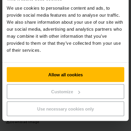
永恒力小型电动搬运车在搬运阶段，除了电机的能量充足外，其
We use cookies to personalise content and ads, to
实它的特点就是低噪音，而且可以将日常仓库中1-5吨的货物安
provide social media features and to analyse our traffic.
全的输送到目的地。对于大宗货物或者重量重的货物，有了它的
We also share information about your use of our site with
助力，是可以让你搬运非常省心。
our social media, advertising and analytics partners who
may combine it with other information that you’ve
能量五：节约成本
provided to them or that they’ve collected from your use
of their services.
永恒力小型电动搬运车是一款新能源的搬运车辆，它的亮点就是
采用创新型三相交流电技术，只需要在常规的电线插座上面充
电，就能完成日常能量的供给。而且充电和日常耗能对于锂电池
Allow all cookies
的磨损较小，后续维护成本开支也非常小。
Customize
随着现在永恒力小型电动搬运车的运用，其实现在这款搬运车已
经走入了医院、生产车间和很多物流企业，并且给这些行业带去
源源不断的能量。
Use necessary cookies only
Download Image