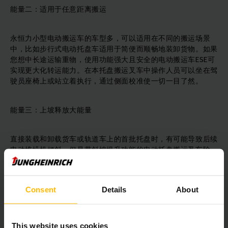
能量二：适用于任意距离搬运
永恒力小型电动搬运车的车型多，可以适用在不同的搬运场景
中，比如步行式电动托盘车适用于简便而顺畅地装卸货物。如果
您想中长途运输重物，使用功能强大且安全的电动搬运车ESE可
实现更大化转运能力。在本托盘搬运叉车中操作人员可以坐在驾
驶员座椅上或站立着执行，通过侧面校准使一切一目了然。
能量三：上坡释放大能量
直接装载和卸载货车或轨道车上的首批托盘时，有可能导致后续
电动堆垛机倾斜，但是带斜坡提升功能的电动托盘搬运叉车除
外。提升功能可在上坡时抵消15%的倾斜。此时可以选择多种其
它型号装配和功能特征，从内置充电器到慢速行驶按键再到牵引
辅助。
Consent
Details
About
能量四：可负载3-5吨
This website uses cookies