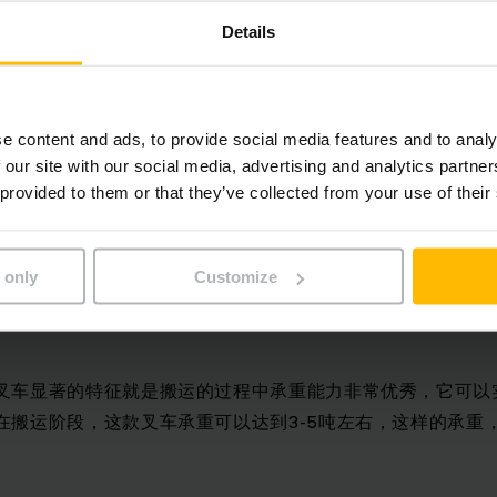
人力成本和减少仓库运营成本等效果。因此对于医院、车间、
Details
动叉车的助力，既可以提升工作效率，也能起到灵活搬运的效
道中，很多正常的搬运工具是无法正常进入仓库的过道，但是
e content and ads, to provide social media features and to analy
正常进入过道完成正常的搬运工作外，它还可以自由穿梭在狭
 our site with our social media, advertising and analytics partn
所有的操作都是清晰可见的。
 provided to them or that they’ve collected from your use of their
的今天，为了改善搬运阶段存在的问题，永恒力全电动叉车采
 only
Customize
作叉车的过程中，可以清晰观察到叉车作业中的每一个细节，
得可控、可靠外，也能确保整个搬运工作变得更舒心。
叉车显著的特征就是搬运的过程中承重能力非常优秀，它可以
在搬运阶段，这款叉车承重可以达到3-5吨左右，这样的承重
。