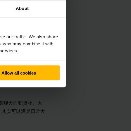
工厂、物流行业而
About
果。
在搬运阶段，永恒力
se our traffic. We also share
窄的过道中，而且在
ers who may combine it with
 services.
用了可视化的操作面
Allow all cookies
有了细节的监控，除
实现大面积货物、大
，其实可以满足日常大