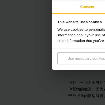
率，还可以起到节省
Consent
言，有了永恒力全电
This website uses cookies
在仓库比较狭窄的过
We use cookies to personalis
全电动叉车除了可以
information about your use of
整体的作业过程中，
other information that you’ve
在仓库安全问题频发
Use necessary cookies
板，即工作人员在操
了可以让搬运工作变
另外，永恒力全电动
件货物的搬运。因为
部分行业的搬运所需