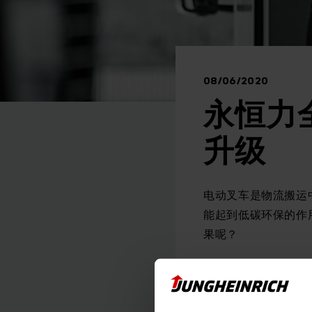
08/06/2020
永恒力
升级
电动叉车是物流搬运
能起到低碳环保的作
果呢？
永恒力全电动叉车是