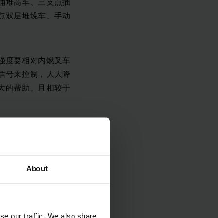
桶堆高车、三支点插
点双层堆垛车、手动
强度要相对内燃叉车
信号来控制，大大降
大的帮助。且相较于
About
se our traffic. We also share