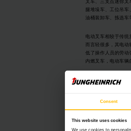
叉车、三支点迷你叉
腿堆垛车、工位吊车
油桶装卸车、拣选车
电动叉车相较于传统
而言轻很多，其电动
低了操作人员的劳动
内燃叉车，电动车辆
在保养方面，永恒力
1
Consent
首次试车时要将车轮
This website uses cookies
2
We use cookies to personalis