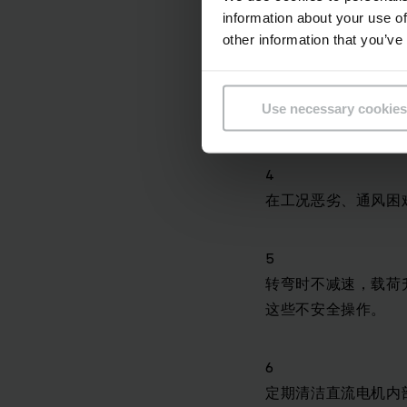
电瓶充电时，必须将
information about your use of
会损害斩波器。
other information that you’ve
3
Use necessary cookies
特别注意电瓶到电控
4
在工况恶劣、通风困
5
转弯时不减速，载荷
这些不安全操作。
6
定期清洁直流电机内