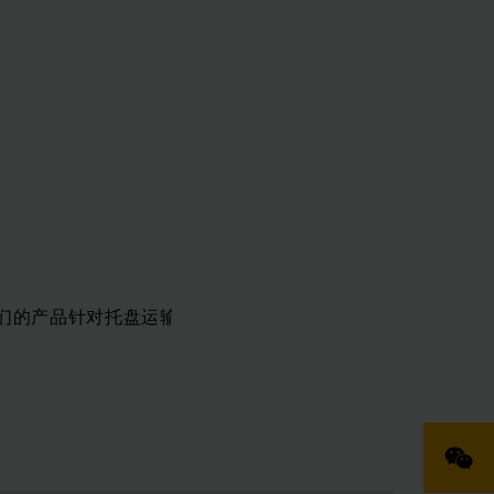
们的产品针对托盘运输，堆垛或拣选要求提供了行业领先的解