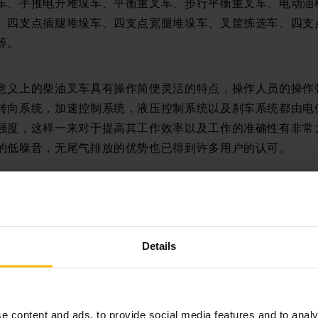
车、手推电升堆垛车、平衡重叉车、步行平衡重叉车、电动油
、四支点插腿堆垛车、四支点宽腿堆垛车、叉筐拣选车、四支
等。
意义上的柴油叉车具有操作简便灵活的特点，操作人员的操作
转向系统，加速控制系统，液压控制系统以及刹车系统都由电
强度，这样一来对于提高其工作效率以及工作的准确性有非常
的低噪音，无尾气排放的优势也已得到许多用户的认可。
告诉大家，全电动叉车在进行保养时需注意以下几点：
Details
抬起，这样即使有连接错误，也不会产生危险。
e content and ads, to provide social media features and to analy