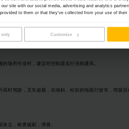
充电回路与斩波器完全脱离，因为除了影响充电机充电外，充
 our site with our social media, advertising and analytics partn
 provided to them or that they’ve collected from your use of their
 only
Customize
的走线不仅要平行布置而且要尽量短。
难的场所作业时，建议对控制器实行强制通风。
升高时驾驶，叉车超载，在倾斜、松软的地面行驶等，驾驶员
部灰尘，检查碳刷，弹簧。