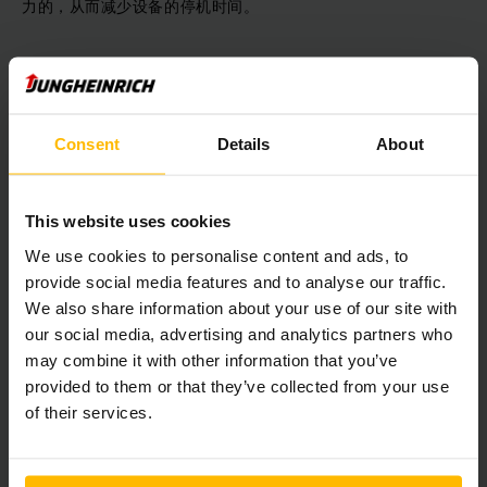
力的，从而减少设备的停机时间。
再次，叉车租赁公司在租赁设备的过程中，还可以保证企业用户
的后续支持，比如说在资金方面的投入，选择叉车租赁公司的
话，企业只需要支付少量的资金就可以完成日常的拣选工作，相
比采购设备而言，明显叉车租赁公司的介入更节省时间。而且租
Consent
Details
About
赁的过程中，当你的叉车因为质量问题无法正常使用，其叉车租
赁公司会有相关售后服务帮你解决难题，这样就可以减少后续的
维修成本。
This website uses cookies
We use cookies to personalise content and ads, to
随着当下物流行业及工厂的兴起，其实业内也有越来越多的人开
provide social media features and to analyse our traffic.
始介入叉车租赁公司的设备来完成日常的拣选和搬运。但是需要
We also share information about your use of our site with
注意选择叉车租赁公司的时候，还是需要结合设备、企业提供的
our social media, advertising and analytics partners who
服务及售后相关条款进行全方位的考虑。这样才能真正发挥叉车
租赁公司的价值。
may combine it with other information that you’ve
provided to them or that they’ve collected from your use
of their services.
Download Image